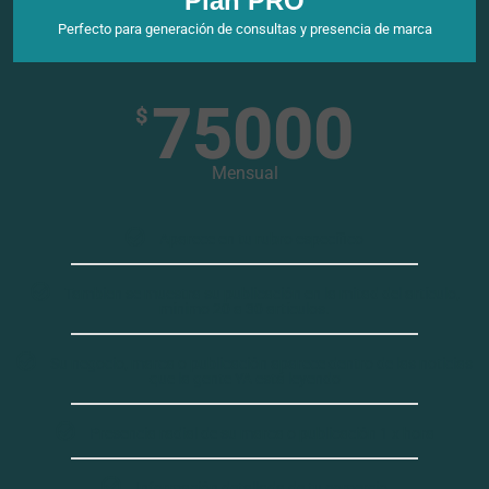
Plan PRO
Perfecto para generación de consultas y presencia de marca
75000
$
Mensual
Aparece en tu rubro específico
Tambien se muestra su publicación en la mitad del artículo,
mínimo 20 a 30 artículos.
Su negocio, marca o publicación aparece dentro de las noticias
que la gente YA está leyendo
Presencia radial de su marca o publicación 1 x hora
Información detallada de tu comercio