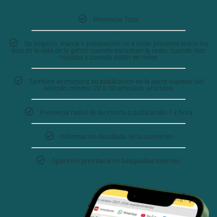
Presencia Total
Su negocio, marca o publicación va a estar presente todos los
días en la vida de la gente: cuando escuchan la radio, cuando leen
noticias y cuando están en redes
Tambien se muestra su publicación en la parte superior del
artículo, mínimo 20 a 30 artículos. artículos
Presencia radial de su marca o publicación 1 x hora
Información detallada de tu comercio
Aparición prioritaria en búsquedas internas