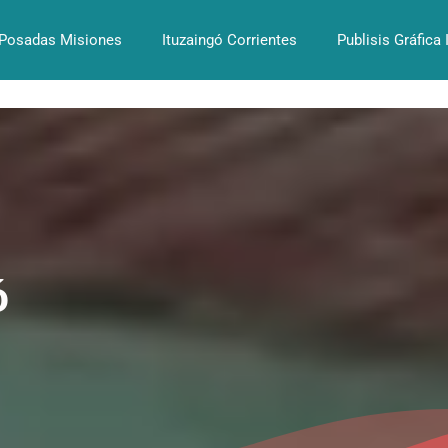
Posadas Misiones
Ituzaingó Corrientes
Publisis Gráfica 
ó