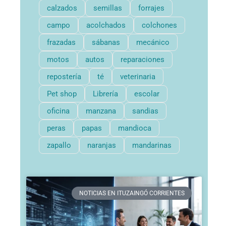
calzados
semillas
forrajes
campo
acolchados
colchones
frazadas
sábanas
mecánico
motos
autos
reparaciones
repostería
té
veterinaria
Pet shop
Librería
escolar
oficina
manzana
sandias
peras
papas
mandioca
zapallo
naranjas
mandarinas
NOTICIAS EN ITUZAINGÓ CORRIENTES