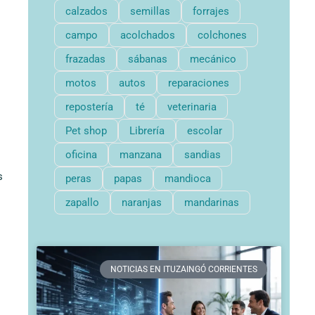
calzados
semillas
forrajes
campo
acolchados
colchones
frazadas
sábanas
mecánico
motos
autos
reparaciones
repostería
té
veterinaria
Pet shop
Librería
escolar
oficina
manzana
sandias
s
peras
papas
mandioca
zapallo
naranjas
mandarinas
NOTICIAS EN ITUZAINGÓ CORRIENTES