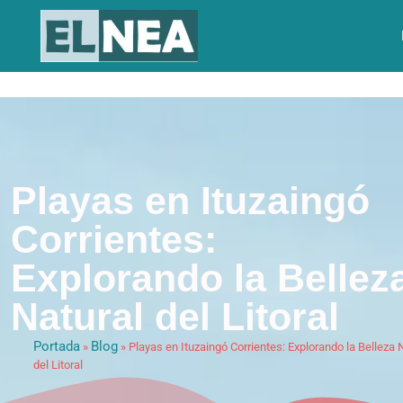
Playas en Ituzaingó
Corrientes:
Explorando la Bellez
Natural del Litoral
Portada
Blog
»
»
Playas en Ituzaingó Corrientes: Explorando la Belleza 
del Litoral