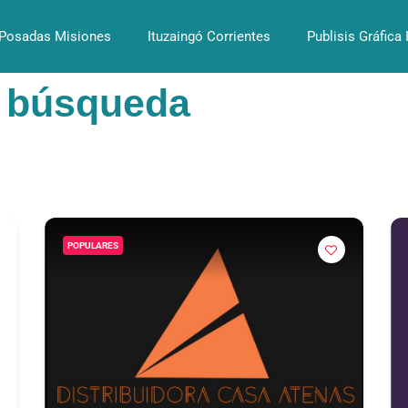
Posadas Misiones
Ituzaingó Corrientes
Publisis Gráfica 
a búsqueda
POPULARES