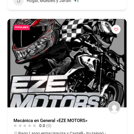
Hogar, Muebles y Jardín
+1
POPULARES
Mecánica en General «EZE MOTORS»
0.0
(0)
Pago Largo entre Urquiza y Castelli - Ituzaingó -