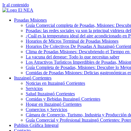
Ir al contenido
Posadas Misiones
Guía Comercial completa de Posadas, Misiones: Descubre 
Posadas: las redes sociales ya son la principal vidriera de
¿Cuál es la temperatura ideal del aire acondicionado en 
Horarios de Micros Terminal de Posadas Misiones
Horarios De Colectivos De Posadas A Ituzaingó Corrient
Clima de Posadas Misiones: Descubriendo el Tiempo en 
La vacuna del dengue: Todo lo que necesitas saber
Los Atractivos Turísticos Imperdibles de Posadas, Misio
Guía Completa de Posadas, Misiones: Descubre lo Mejor
Comidas de Posadas Misiones: Delicias gastronómicas en
Ituzaingó Corrientes
Noticias en Ituzaingó Corrientes
Servicios
Salud Ituzaingó Corrientes
Comidas y Bebidas Ituzaingó Corrientes
Hogar en Ituzaingó Corrientes
Comercios y Servicios
Cámara de Comercio, Turismo, Industria y Producción de
Guía Comercial y Profesional Ituzaingó Corrientes: Pote
Publisis Gráfica Integral
Contacto