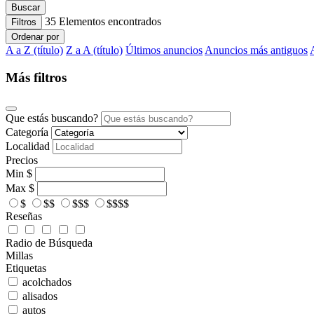
Buscar
35
Elementos encontrados
Filtros
Ordenar por
A a Z (título)
Z a A (título)
Últimos anuncios
Anuncios más antiguos
Más filtros
Que estás buscando?
Categoría
Localidad
Precios
Min
$
Max
$
$
$$
$$$
$$$$
Reseñas
Radio de Búsqueda
Millas
Etiquetas
acolchados
alisados
autos