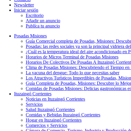
Newsletter
Iniciar sesión
Escritorio
Añadir un anuncio
Publíca tu anuncio
Posadas Misiones
Guía Comercial completa de Posadas, Misiones: Descubre 
Posadas: las redes sociales ya son la principal vidriera de
¿Cuál es la temperatura ideal del aire acondicionado en 
Horarios de Micros Terminal de Posadas Misiones
Horarios De Colectivos De Posadas A Ituzaingó Corrient
Clima de Posadas Misiones: Descubriendo el Tiempo en 
La vacuna del dengue: Todo lo que necesitas saber
Los Atractivos Turísticos Imperdibles de Posadas, Misio
Guía Completa de Posadas, Misiones: Descubre lo Mejor
Comidas de Posadas Misiones: Delicias gastronómicas en
Ituzaingó Corrientes
Noticias en Ituzaingó Corrientes
Servicios
Salud Ituzaingó Corrientes
Comidas y Bebidas Ituzaingó Corrientes
Hogar en Ituzaingó Corrientes
Comercios y Servicios
Cámara de Comercio, Turismo, Industria y Producción de