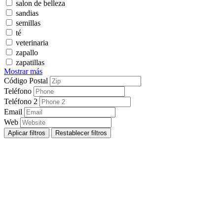
salon de belleza
sandias
semillas
té
veterinaria
zapallo
zapatillas
Mostrar más
Código Postal
Teléfono
Teléfono 2
Email
Web
Aplicar filtros
Restablecer filtros