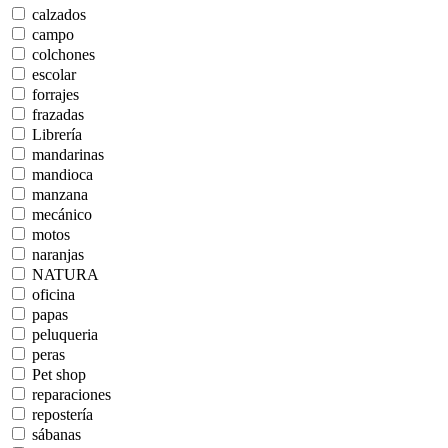
calzados
campo
colchones
escolar
forrajes
frazadas
Librería
mandarinas
mandioca
manzana
mecánico
motos
naranjas
NATURA
oficina
papas
peluqueria
peras
Pet shop
reparaciones
repostería
sábanas