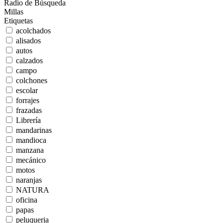
Radio de Búsqueda
Millas
Etiquetas
acolchados
alisados
autos
calzados
campo
colchones
escolar
forrajes
frazadas
Librería
mandarinas
mandioca
manzana
mecánico
motos
naranjas
NATURA
oficina
papas
peluqueria