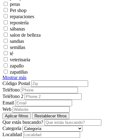
peras
Pet shop
reparaciones
repostería
sábanas
salon de belleza
sandias
semillas
té
veterinaria
zapallo
zapatillas
Mostrar más
Código Postal
Teléfono
Teléfono 2
Email
Web
Aplicar filtros
Restablecer filtros
Que estás buscando?
Categoría
Localidad