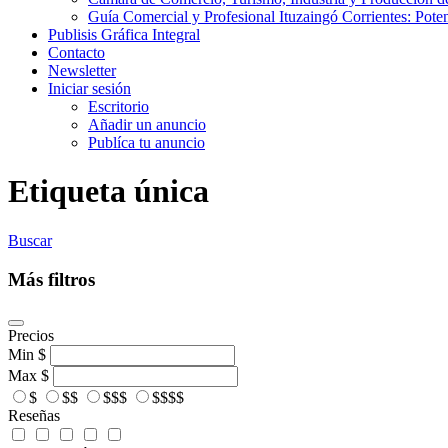
Guía Comercial y Profesional Ituzaingó Corrientes: Pote
Publisis Gráfica Integral
Contacto
Newsletter
Iniciar sesión
Escritorio
Añadir un anuncio
Publíca tu anuncio
Etiqueta única
Buscar
Más filtros
Precios
Min
$
Max
$
$
$$
$$$
$$$$
Reseñas